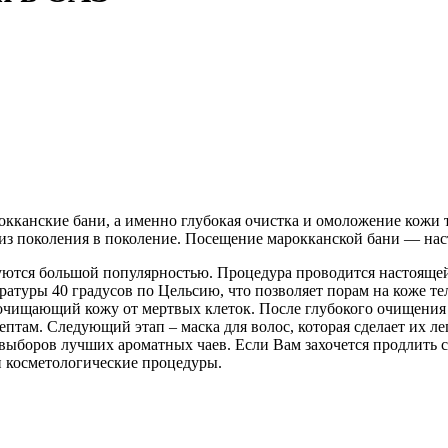
кканские бани, а именно глубокая очистка и омоложение кожи т
я из поколения в поколение. Посещение марокканской бани — на
уются большой популярностью. Процедура проводится настоящей
ературы 40 градусов по Цельсию, что позволяет порам на коже т
 очищающий кожу от мертвых клеток. После глубокого очищения к
ептам. Следующий этап – маска для волос, которая сделает их 
выборов лучших ароматных чаев. Если Вам захочется продлить с
и косметологические процедуры.