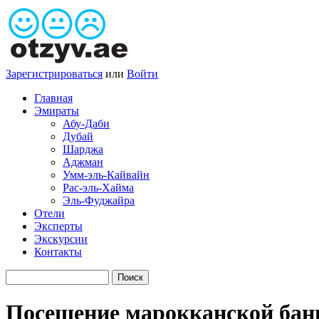
Зарегистрироваться
или
Войти
Главная
Эмираты
Абу-Даби
Дубай
Шарджа
Аджман
Умм-эль-Кайвайн
Рас-эль-Хайма
Эль-Фуджайра
Отели
Эксперты
Экскурсии
Контакты
Посещение марокканской бан